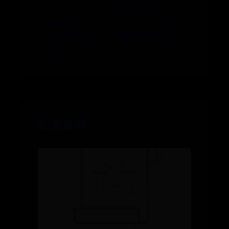
← cisco交
网易怎样实名认
换机路由器
证，怎样申请网
静态路由配
易账号实名认证
置
→
相关推荐