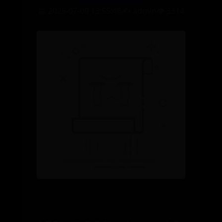
📅 2025-07-09 13:55:46
✍️ admin
👁️ 3314