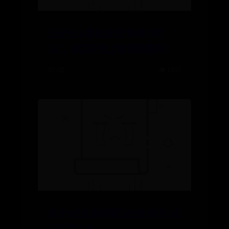
几乎什么都没做的“带带大师
兄”，是怎样登上微博热搜的？
07-02
👁️ 1037
杀手5无法启动解决方法 杀手5打
不开怎么办