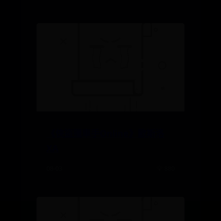
《俠盜獵車手Online》歐斯洛
XA
08-03
💡 880