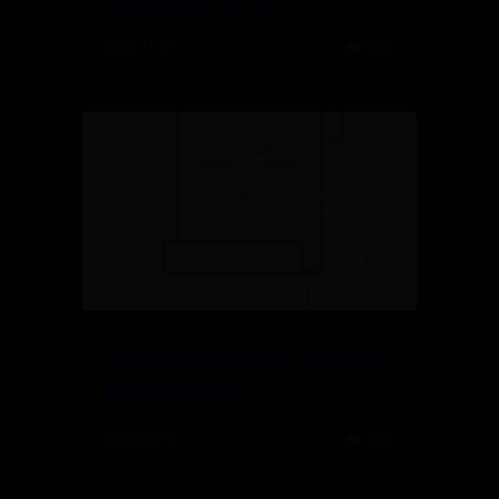
配置来认识下UFS4.0
2025-11-01
👁️ 3072
支付宝借呗算网贷吗？从贷款理
财角度深度解析
2026-06-18
👁️ 7659