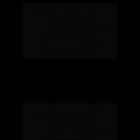
在线组词
08-04
💡 271