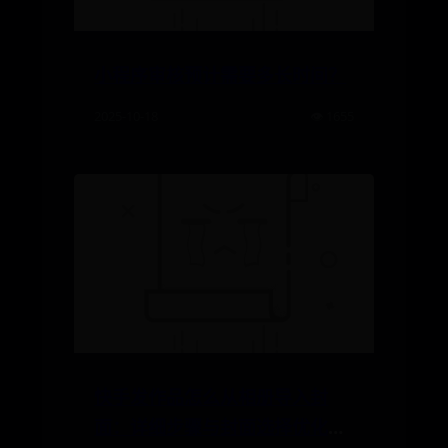
小程序审核预计需要多长时间？
2025-10-18
👁️ 1655
快手发作品怎么从相册导入封
面：详细步骤与封面选择优化指