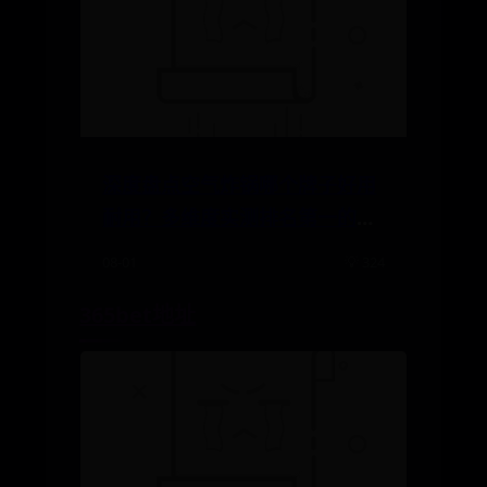
深度盘点空气炸锅哪个牌子好用
耐用？多维度实测排名第一的爆
款
08-01
💡 324
365bet地址