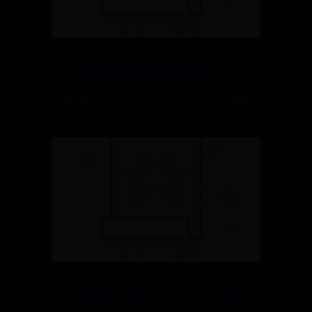
如何查询网站服务器的端口
08-04
💡 924
抖音客服工资一般几万？工资怎