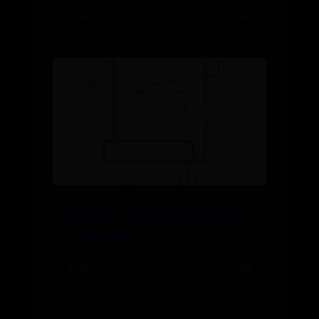
纪录
08-01
💡 573
神武怎么买护符_神武哪种道具可
以将护符取下
08-01
💡 563
365bet足球外围网站