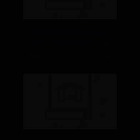
基围虾营养价值及功效，基围虾
的作用：宝妈做饭愁花样、上班
族补营养怕麻烦？这道鲜掉眉毛
08-03
💡 866
的食材帮你搞定