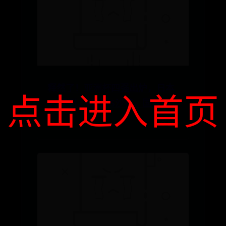
释然了！亚洲杯四强出炉，日本
点击进入首页
VS澳洲，韩国VS沙特，国青差
远了！
08-02
💡 289