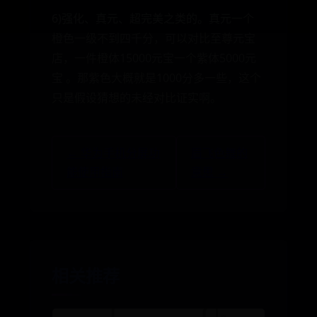
6)强化、真元、超完美之类的。真元一个
橙色一级不到四千分，可以对比至尊元宝
店，一件橙体15000元宝一个紫体5000元
宝 。那紫色大概就是1000分多一些，这个
只是假设猜想的未经对比证实啊。
← 华为手机分屏功
眉飞色舞的
能使用指南
意思 →
相关推荐