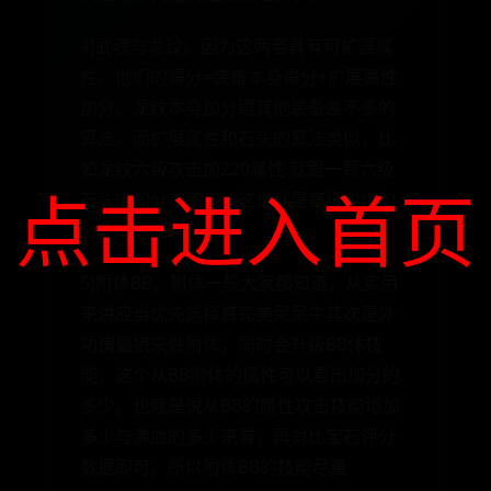
4)武魂与龙纹。因为这两者具有可扩展属
性。他们的得分=装备本身得分+扩展属性
加分。龙纹本身加分跟其他装备差不多的
算法。而扩展属性和石头的算法类似，比
如龙纹六级攻击加220属性 就跟一颗六级
点击进入首页
石头的加分差不多。这也就是高级龙纹加
分多的原因。
5)附体BB。附体一般大家都知道，从实用
来讲应当优先选择真完美呆呆牛其次是外
功傀儡狼来做附体，同时会升级BB体技
能，这个从BB附体的属性可以看出加分的
多少。也就是说从BB的属性攻击技能增加
多少与沸血的多少来看，再对比宝石评分
数据即可。所以附体BB的技能尽量