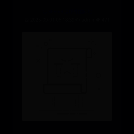
🏷️ 365bet足球外围网站
📅 2025-09-01 06:18:39
✍️ admin
👁️ 471