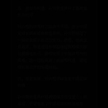
五、挑战与机遇：孙兴愍世界杯之路的曲
折与坎坷
孙兴愍的世界杯之路并不平坦。由于中国
足球长期未能参加世界杯，孙兴愍错过了
一些机会展示自己的实力。然而，他并没
有放弃，而是通过参加国际比赛和俱乐部
比赛锻炼自己，最终获得了参加世界杯的
资格。这一过程充满了挑战和机遇，是他
成长和进步的关键时刻。
六、激发激情：孙兴愍进球激发中国足球
热情
孙兴愍的世界杯经典进球不仅仅是个人的
荣耀，更是激发了中国足球的热情和激