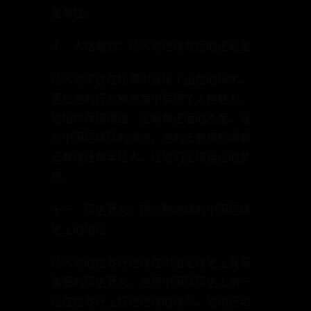
重要性。
十、人格魅力：孙兴愍进球背后的正能量
孙兴愍不仅在比赛中展现了出色的技术，
更在他的行为和态度中展现了人格魅力。
他始终保持谦虚、坚韧和正面的态度，成
为中国足球队的骄傲。他的正能量影响着
无数球迷和年轻人，让他们坚持自己的梦
想。
十一、历史意义：孙兴愍进球的中国足球
史上的地位
孙兴愍的世界杯进球在中国足球史上具有
重要的历史意义。他是中国队历史上第一
位在世界杯上打进进球的球员，他用行动