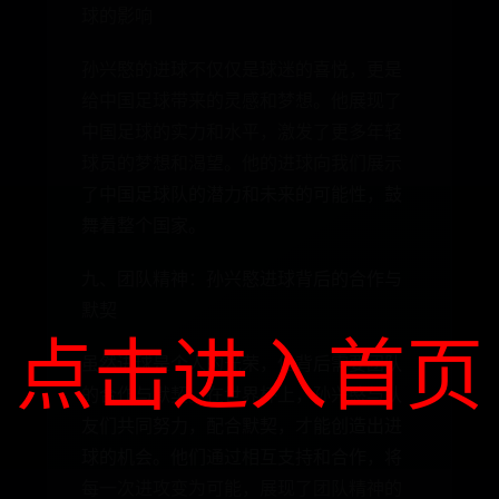
球的影响
孙兴愍的进球不仅仅是球迷的喜悦，更是
给中国足球带来的灵感和梦想。他展现了
中国足球的实力和水平，激发了更多年轻
球员的梦想和渴望。他的进球向我们展示
了中国足球队的潜力和未来的可能性，鼓
舞着整个国家。
九、团队精神：孙兴愍进球背后的合作与
默契
点击进入首页
虽然进球是个人的光荣，但背后需要团队
的合作与默契。在世界杯上，孙兴愍与队
友们共同努力，配合默契，才能创造出进
球的机会。他们通过相互支持和合作，将
每一次进攻变为可能，展现了团队精神的