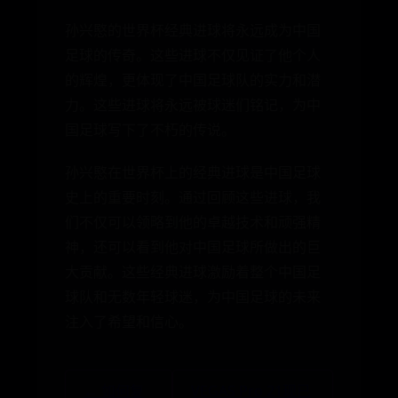
孙兴愍的世界杯经典进球将永远成为中国
足球的传奇。这些进球不仅见证了他个人
的辉煌，更体现了中国足球队的实力和潜
力。这些进球将永远被球迷们铭记，为中
国足球写下了不朽的传说。
孙兴愍在世界杯上的经典进球是中国足球
史上的重要时刻。通过回顾这些进球，我
们不仅可以领略到他的卓越技术和顽强精
神，还可以看到他对中国足球所做出的巨
大贡献。这些经典进球激励着整个中国足
球队和无数年轻球迷，为中国足球的未来
注入了希望和信心。
← 如何复
VEGAS Pro 21现已