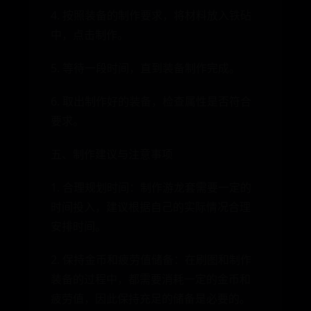
4. 按照装备的制作要求，将材料放入铁砧
中，点击制作。
5. 等待一段时间，直到装备制作完成。
6. 取出制作好的装备，检查属性是否符合
要求。
五、制作建议与注意事项
1. 合理规划时间：制作游龙套需要一定的
时间投入，建议根据自己的实际情况合理
安排时间。
2. 保持金币和疲劳值储备：在刷图和制作
装备的过程中，都需要消耗一定的金币和
疲劳值，因此保持充足的储备是必要的。