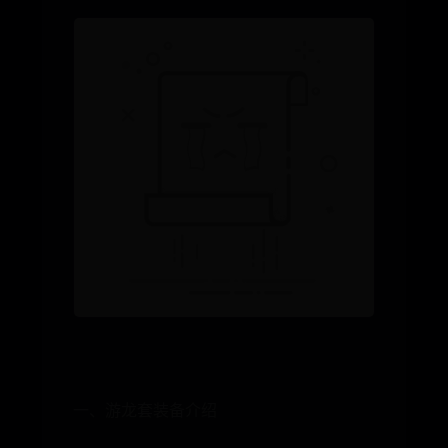
一、游龙套装备介绍