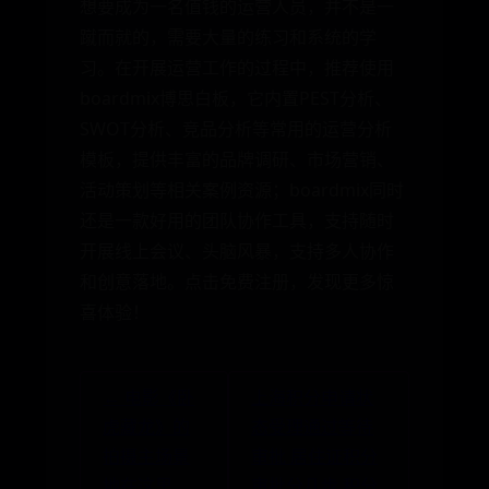
想要成为一名值钱的运营人员，并不是一
蹴而就的，需要大量的练习和系统的学
习。在开展运营工作的过程中，推荐使用
boardmix博思白板，它内置PEST分析、
SWOT分析、竞品分析等常用的运营分析
模板，提供丰富的品牌调研、市场营销、
活动策划等相关案例资源；boardmix同时
还是一款好用的团队协作工具，支持随时
开展线上会议、头脑风暴，支持多人协作
和创意落地。点击免费注册，发现更多惊
喜体验！
← 电影《卧
上海积分申请状
虎藏龙》的
态受理通过等待
拍摄主场景
审批 居住证积分
地在这里，
审批分几步 积分