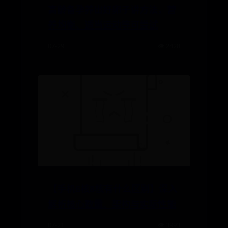
高龄备孕养出好卵子讲方法，营
养均衡、适当运动等可尝试
07-29
👁️ 2428
【手机6核8核有什么区别】深入
解析核心数量、架构与实际性能
07-21
👁️ 3993