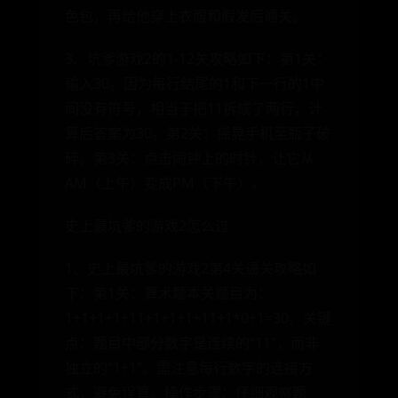
色包，再给他穿上衣服和假发后通关。
3、坑爹游戏2的1-12关攻略如下：第1关：
输入30。因为每行结尾的1和下一行的1中
间没有符号，相当于把11拆成了两行，计
算后答案为30。第2关：摇晃手机至瓶子破
碎。第3关：点击闹钟上的时针，让它从
AM（上午）变成PM（下午）。
史上最坑爹的游戏2怎么过
1、史上最坑爹的游戏2第4关通关攻略如
下：第1关：算术题本关题目为：
1+1+1+1+11+1+1+1+11+1*0+1=30。关键
点：题目中部分数字是连续的“11”，而非
独立的“1+1”。需注意每行数字的连接方
式，避免误算。操作步骤：仔细观察题