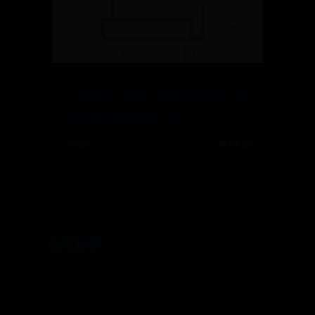
【科普】淬火、回火、正火、退
火，你分得清楚不？
01-26
👁️ 8429
合作伙伴