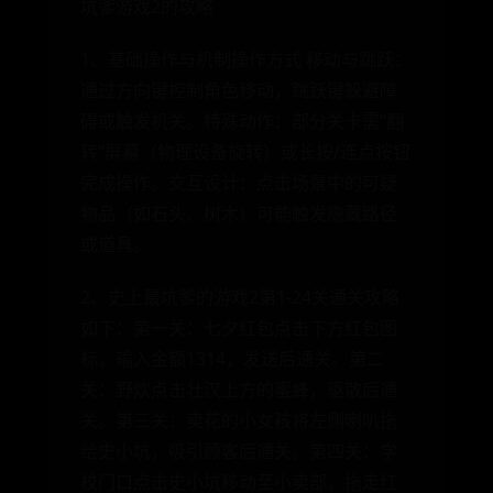
坑爹游戏2的攻略
1、基础操作与机制操作方式 移动与跳跃：
通过方向键控制角色移动，跳跃键躲避障
碍或触发机关。特殊动作：部分关卡需“翻
转”屏幕（物理设备旋转）或长按/连点按钮
完成操作。交互设计：点击场景中的可疑
物品（如石头、树木）可能触发隐藏路径
或道具。
2、史上最坑爹的游戏2第1-24关通关攻略
如下：第一关：七夕红包点击下方红包图
标，输入金额1314，发送后通关。第二
关：野炊点击壮汉上方的蜜蜂，驱散后通
关。第三关：卖花的小女孩将左侧喇叭拖
给史小坑，吸引顾客后通关。第四关：学
校门口点击史小坑移动至小卖部，拖走红