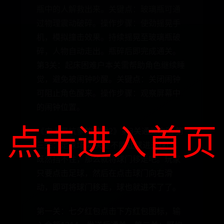
瓶中的人解救出来。关键点：玻璃瓶可通
过物理震动破碎。操作步骤：使劲摇晃手
机，模拟撞击效果。持续摇晃至玻璃瓶破
碎，人物自动走出。瓶碎后即完成通关。
第3关：起床困难户本关需帮助角色继续睡
觉，避免被闹钟吵醒。关键点：关闭闹钟
可阻止角色醒来。操作步骤：观察屏幕中
的闹钟位置。
点击进入首页
《史上最坑爹的游戏2》第3关通关攻略 第
三关：足球场 本关是不能让球进去球门，
既然挡不住，那么就将球门移走吧。玩家
只要点击足球，然后在点击球门向右滑
动，即可将球门移走，球也就进不了了。
第一关：七夕红包点击下方红包图标，输