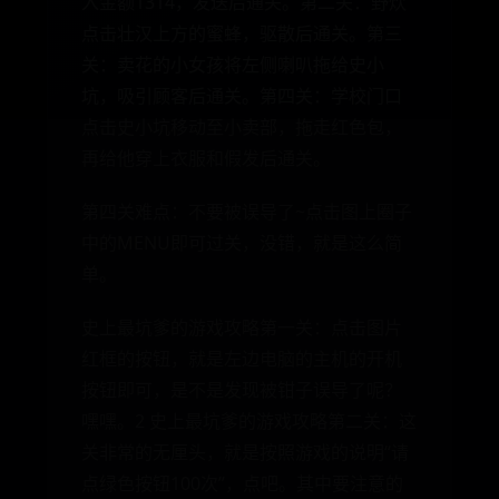
入金额1314，发送后通关。第二关：野炊
点击壮汉上方的蜜蜂，驱散后通关。第三
关：卖花的小女孩将左侧喇叭拖给史小
坑，吸引顾客后通关。第四关：学校门口
点击史小坑移动至小卖部，拖走红色包，
再给他穿上衣服和假发后通关。
第四关难点：不要被误导了~点击图上圈子
中的MENU即可过关，没错，就是这么简
单。
史上最坑爹的游戏攻略第一关：点击图片
红框的按钮，就是左边电脑的主机的开机
按钮即可，是不是发现被钳子误导了呢？
嘿嘿。2 史上最坑爹的游戏攻略第二关：这
关非常的无厘头，就是按照游戏的说明“请
点绿色按钮100次”，点吧。其中要注意的