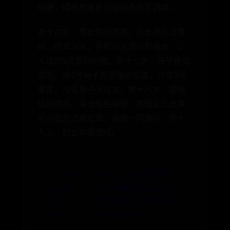
就是，绿色和黄色的按钮会出现调换。
第十六关：青蛙跳跃游戏。点击最右边青
蛙，使其入水，手机向上或向前抛出，让
人跳跃5次至目的地。第十七关：箱子推动
游戏。将2号箱子推至指定位置，点击3号
星星，拉至箱子下过关。第十八关：视线
转移游戏。点击柜台猫眼，等服务员出来
后点击左边美女眼，使其一同离开。第十
九关：射击苹果游戏。
← 近视
高端大气！承德哪家
多少度
KTV有陪唱比较开放—
可以手
承德最荤好玩陪酒好看
术矫正
的KTV排名 →