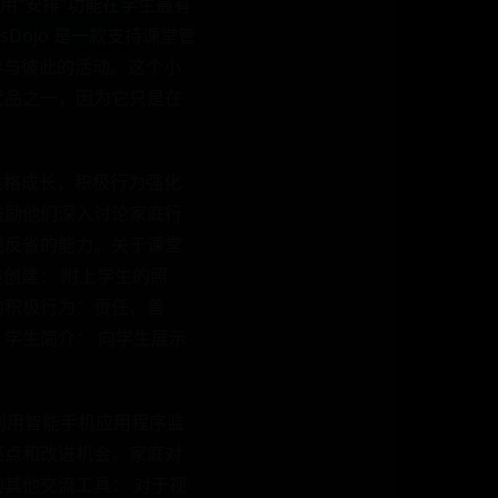
用“安排”功能在学生最有
Dojo 是一款支持课堂管
和参与彼此的活动。这个小
的替代品之一，因为它只是在
和性格成长，积极行为强化
鼓励他们深入讨论家庭行
我反省的能力。关于课堂
类创建： 附上学生的照
的积极行为：责任、善
学生简介： 向学生展示
 利用智能手机应用程序监
亮点和改进机会。家庭对
其他交流工具： 对于视