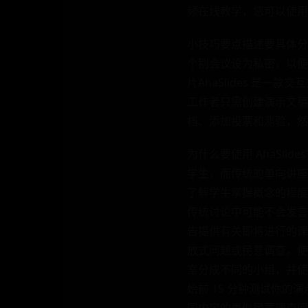
频在线教学，您可以使用 Zo
小技巧要点描述要具体分
个别会议设为私密，以便
片AhaSlides 是
工作者只需创建演示文稿，
档、添加投票和测验，然
为什么要使用 AhaSl
学生，而传统的单向讲座
了解学生掌握概念的程度
传统讨论中可能不会发言
告提供有关即将进行的课
放式问题或民意调查。使用
室分成不同的小组，并使用
始前 15 分钟测试你的