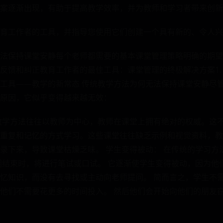
案逐渐出现，有助于提高教学效率，并为教师和学习者带来创新
育工作者的工具，并指导您使用它们创建一个具有新的、令人兴
法保持课堂安静每个老师都需要的基本课堂管理策略明确的期望
馈和纠正教育工作者的最佳工具：课堂管理的终极解决方案1. Goo
工具——教学的新常态 传统教学方法为何无法保持课堂安静尽
原因，它似乎变得越来越无效：
教学方法往往以教师为中心，教师在课堂上拥有绝对的权威。这
重复和记忆的方式学习。这些课堂往往缺乏示例和视觉资料，教
录下来，导致课堂枯燥乏味。 学生变得被动： 在传统的学习方
期结束时，将进行笔试或口试。 它逐渐使学生变得被动，因为他
忆知识，而没有去寻找或主动向老师提问。 简而言之，学生不
他们不需要花更多的时间投入。 然后他们会开始向他们的朋友