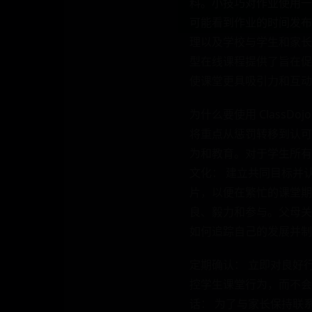
料。小技巧对作业使用一
可能看到作业的时间发布作
理以及学校与学生和家长之
型在线课程提供了旨在促进学
使课堂更具吸引力和互动
为什么要使用 Class
将重点从惩罚转移到认可
为和教育。对于学生所有
文化： 建立共同目标并认
片，以便在繁忙的课堂期
良、毅力和参与。父母关
如何追踪自己的发展并制
定期确认： 立即对良好行
控学生课堂行为，而不会
话： 为了与家长保持联