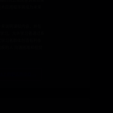
趣的词云或民意调查结果
技术应用程序将成为未来
件来说明课程内容，并在
学习。允许学习者通过系
定学习者群体创造有利条
疾的人 沟通困难和视觉
达人的超实用指南 →