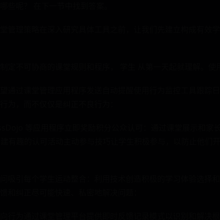
哪些呢？ 在下一节中找到答案。
堂管理策略在深入研究具体工具之前，让我们先建立构成有效学
制定不可协商的课堂规则和程序， 学生 从第一天起就理解。使
望通过课堂管理应用程序发送自动提醒使用行为监控工具跟踪日
行为，而不仅仅是纠正不良行为：
assDojo 等应用程序立即奖励积分公众认可：通过课堂展示和
des 创建有趣的认可活动主动参与技巧让学生积极参与，以防止他
问吸引每个学生运动整合：利用技术创造积极的学习体验选择和
馈和纠正尽可能快速、私密地解决问题：
向行为通过课堂管理平台提供即时反馈记录模式以识别和解决根