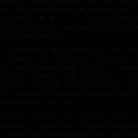
致的命名约定将重要公告和经常参考的材料固定在信息流顶部使
业为可能错过重要更新的学生启用电子邮件通知2. 道场课Class
间沟通的教育工具。通过 Class Dojo，各方可以轻松关注
生学习过程的教学工具。AhaSlides 不是 Class Dojo 
性方面发挥着至关重要的作用！
Dojo？对于积极行为强化： 通过及时表扬明智的决定、努力工作
。对于家庭参与： 每天向家长提供孩子学业进展的最新情况，
权： 让学生有能力监控自己的发展，建立行为目标，并磨练自
可团队成就，营造积极的学习氛围。如何有效实施 ClassDojo
间轻松识别。对行为的期望： 描述五到七种与学校价值观一致
系： 提供家庭连接代码并进行培训课程，概述积分系统的理念。
定每周的进步目标。日常执行情况：
为给予积分，目标是达到 4:1 的正向与纠正比率。当前信息：
干扰教学流程。一天结束时的沉思： 引导全班快速讨论当天的
系，分享两到三张图片或有关教育活动的最新消息。教育工作者的