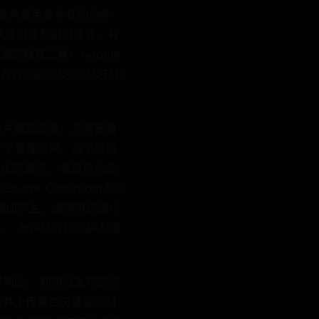
助教师使用多种互动功能
快速创建和组织作业、有
育工具1. Google
业、有效地提供反馈以及轻松
作业并跟踪成绩，无需管理
少了管理时间。为了可访
长的通信： 通过自动监
e Classroom类创
添加学生，请使用班级代
： 允许父母和监护人通
期间： 利用已发布的资
论并上传第二天课程的材