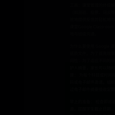
工具：课堂管理的终极解
（如测验、投票、词云等
效地提供反馈并轻松地与班
课堂Google Cla
地与班级沟通。
为什么要使用 Googl
纸质文件。为了提高效率
问性：为了适应不同的学
护人摘要，家长可以随时了
建： 为每个科目或时间
码或电子邮件邀请。组织
过电子邮件摘要接收定期
早上的准备： 检查即将
源，提醒学生截止日期，