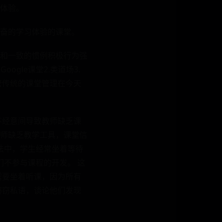
体验。
奋的学习体验的课堂。
和一致的惯例积极行为强
gle课堂2.类道场3.
管传统的课堂管理在今天
不经意间导致教师缺乏课
师缺乏教学工具，课堂信
法中，学生经常坐着等待
们不参与课程的开发。 这
需要坐着听课，因为所有
窃窃私语，谈论他们发现