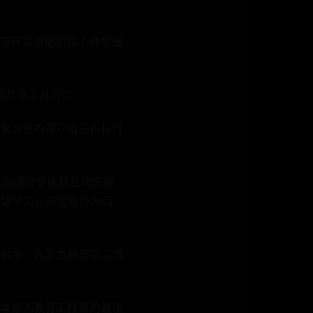
习环境基础的核心课堂管
用数字工具可以：
常习惯的遵守情况积极行
家长沟通分享成就互动庆祝
们开始学习之前出现行为问
自主：为学生展示学习成
本原因教育工作者的最佳