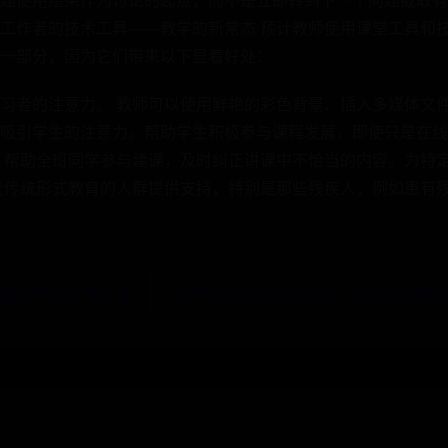
题使用结果作为讨论的起点，而不是立即转到下一个问题截取有
工作者的技术工具——教学的新常态 预计教师使用课堂工具和
一部分，因为它们带来以下显着好处：
习者的注意力。 教师可以使用鲜艳的彩色背景、插入多媒体文
吸引学生的注意力。帮助学生积极参与课程发展，即使只是在线
 帮助全班同学参与建课，及时纠正讲课中不恰当的内容。为特
受传统形式教育的人群提供支持，特别是那些残疾人，例如患有残
业的烟酒产品信息平台
如何制作自己的短视频：从小白到爆款