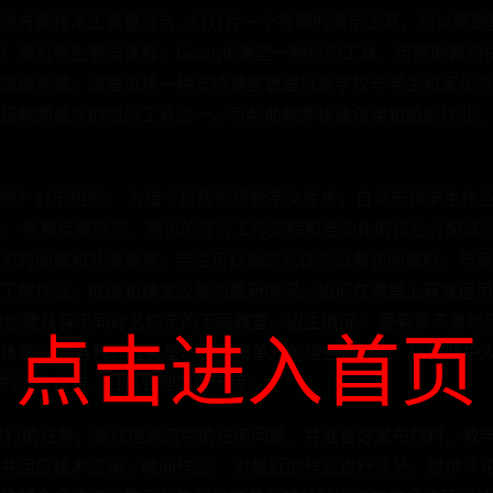
决方案技术工具最适合...幻灯片一个有趣的演示工具，可以帮
）吸引学生参与课程。Google课堂一种组织工具，可帮助教师
级沟通。课堂道场一种支持课堂管理以及学校与学生和家长沟通的教
ssroom 是教师最好的组织工具之一，可帮助教师快速创建和组织作
e 课堂？对于组织： 为每个班级创建数字文件夹，自动安排学生
： 批量反馈选项、简化的评分工作流程和自动化的作业分配减
习时间表和补课要求，学生可以随时从任何设备访问资料。与家
解作业、成绩和课堂公告的最新情况。如何在课堂上有效运用 Googl
段创建具有不同命名约定的不同教室。招生情况： 要有条不紊地
点击进入首页
体系： 为各种作业类型、资源和单元创建主题类别。设置监护人
的进度报告。日常管理工作流程：
进行的任务，查找信息流中的任何问题，并准备好发布材料。教学
并回应技术咨询。晚间作业： 对最近的作业进行评分、提供评