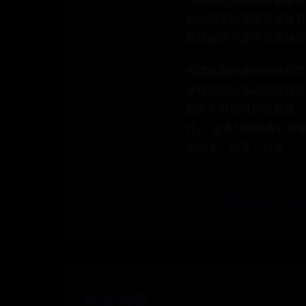
同内容的类似民意调查问
以供将来的课程参考教育
教学解决方案不可或缺的
创建有趣的课程来吸引学
课程中提出多项选择题来
统向老师提供即时反馈。
件。 技术为那些难以接
学习者。标签：分享
← 烟酒之家 - 专
相关推荐