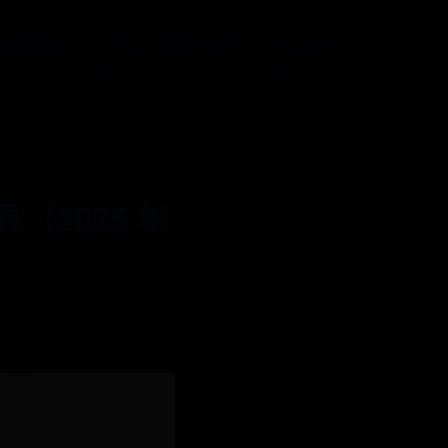
5bet官网备
365bet足球外围网
365bet地
站
址
2025 年