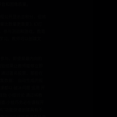
佳的声音和图像质量。
程公开显示总积分，但将
比数量更重要3. 幻灯
票、参与测验和游戏。教育
主学习。教师可以创建文
他们参与，即使是最内向的
测验结果让教师能够立即
 通过匿名投票，那些在
集数据： 自动生成的报
都以 破冰问题 运用 开
鼓励 小组讨论 通过将教
调查.小技巧务必在课程开
灯片”功能快速创建具有不