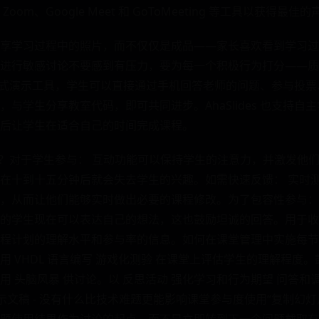
om、Google Meet 和 GoToMeeting 等工具以获得最
享学习过程中的照片，而不仅仅是成品——家长喜欢看到学习过
进行敏感讨论不要感到有压力，要为每一个积极行为打分——质量
一款交互式演示工具，学生可以直接通过手机回答老师的问题、参与投
与学生分享教室代码，即可共同进步。AhaSlides 也支持自
后让学生在适合自己的时间完成课程。
ides？对于学生参与： 互动功能可以保持学生的注意力，并激发
在十到十五分钟后就会失去学生的兴趣。如需快速反馈： 实时
，从而让他们能够实时做出必要的课程修改。为了包容性参与：
的学生现在可以表达自己的想法，这也鼓励坦诚的回答。用于收
程计划的理解水平和参与率的信息。如何在课堂管理中实施每节课
 VHDL 语言编写 游戏化测验 在课堂上评估学生的理解程度。
 头脑风暴 供讨论。以 反思活动 强化学习和行为期望 问答和
演示文稿 - 没有什么比技术难题更能影响课堂参与度使用“复制幻