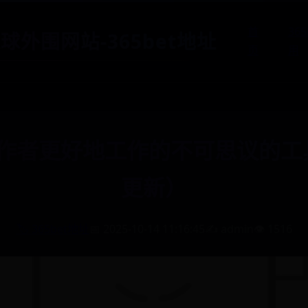
首
36
t足球外围网站-365bet地址
页
用
作者更好地工作的不可思议的工具（
更新）
🏷️ 365bet地址
📅 2025-10-14 11:16:45
✍️ admin
👁️ 1516