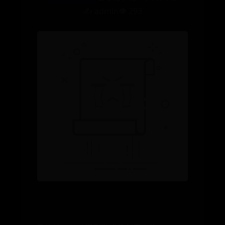
✍️ admin
👁️ 293