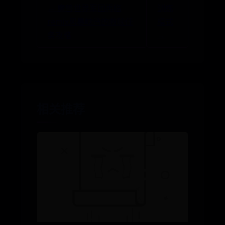
← 魔兽世界军团再临
训练
remix风暴峡湾的救赎任
模式
务攻略
→
相关推荐