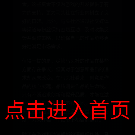
金。这些资金不仅为游戏的开发提供了有
力的支持，更为马头社在行业内树立了良
好的口碑。此外，马头社还通过社交媒体
等渠道与粉丝保持密切互动，及时收集反
馈并调整策略，以确保自己的作品能够更
好地满足市场需求。
值得一提的是，尽管马头社的作品在某些
方面存在争议，但其对于创意和品质的追
求却从未改变。在马头社看来，创意是作
品的核心灵魂，品质则是作品的生命线。
只有不断追求创新和提升品质，才能在激
点击进入首页
烈的市场竞争中立于不败之地。因此，马
头社在作品创作上始终坚持精益求精的态
度，力求在每一个细节上都做到最好。
除了在游戏和动漫领域的深耕细作外，马