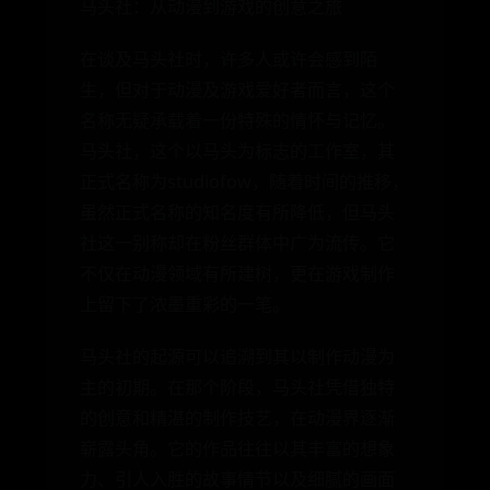
马头社：从动漫到游戏的创意之旅
在谈及马头社时，许多人或许会感到陌
生，但对于动漫及游戏爱好者而言，这个
名称无疑承载着一份特殊的情怀与记忆。
马头社，这个以马头为标志的工作室，其
正式名称为studiofow，随着时间的推移，
虽然正式名称的知名度有所降低，但马头
社这一别称却在粉丝群体中广为流传。它
不仅在动漫领域有所建树，更在游戏制作
上留下了浓墨重彩的一笔。
马头社的起源可以追溯到其以制作动漫为
主的初期。在那个阶段，马头社凭借独特
的创意和精湛的制作技艺，在动漫界逐渐
崭露头角。它的作品往往以其丰富的想象
力、引人入胜的故事情节以及细腻的画面