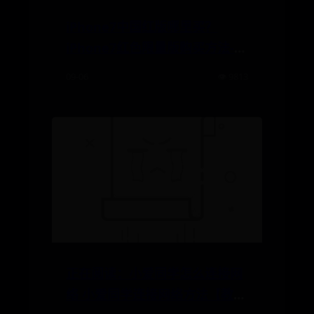
iPhone7中国红版哪里买？
iPhone7红色限量版购买方法-当
前资讯
09-06
👁️ 9813
正在阅读：小爱同学怎么连接网
络 小爱同学连接网络方法【教