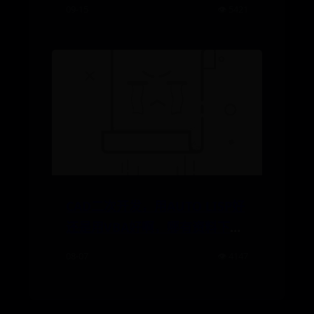
程】小爱同学怎么连接网络 小爱
09-15
👁️ 5421
同学连接网络方法【教程】
CAD二次开发，用AUTO LISP好
还是用VBA好啊，哪有资料下
啊！谢谢！
08-07
👁️ 4147